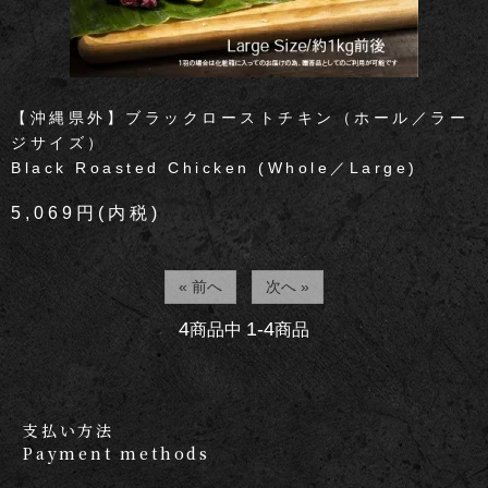
【沖縄県外】ブラックローストチキン（ホール／ラー
ジサイズ）
Black Roasted Chicken (Whole／Large)
5,069円(内税)
« 前へ
次へ »
4
1-4
商品中
商品
支払い方法
Payment methods