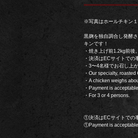
※写真はホールチキン１
黒麹を独自調合し発酵さ
キンです！
・焼き上げ前1.2kg前
・決済はECサイトでの
・3〜4名様でお召し上
・Our specialty, roasted
・A chicken weighs about 
・Payment is acceptable 
・For 3 or 4 persons.
①決済はECサイトでの
①Payment is acceptable 